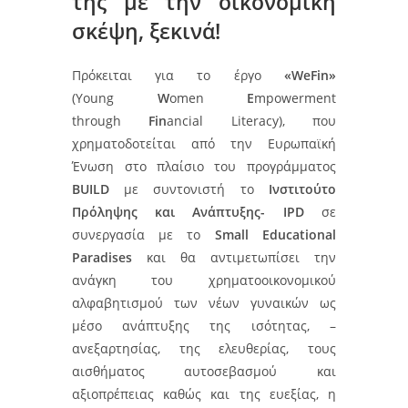
της με την οικονομική
σκέψη, ξεκινά!
Πρόκειται για το έργο
«WeFin»
(Young
W
omen
E
mpowerment
through
Fin
ancial Literacy), που
χρηματοδοτείται από την Ευρωπαϊκή
Ένωση στο πλαίσιο του προγράμματος
BUILD
με συντονιστή το
Ινστιτούτο
Πρόληψης και Ανάπτυξης- IPD
σε
συνεργασία με το
Small Educational
Paradises
και θα αντιμετωπίσει την
ανάγκη του χρηματοοικονομικού
αλφαβητισμού των νέων γυναικών ως
μέσο ανάπτυξης της ισότητας, –
ανεξαρτησίας, της ελευθερίας, τους
αισθήματος αυτοσεβασμού και
αξιοπρέπειας καθώς και της ευεξίας, η