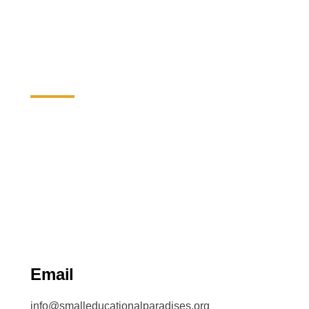
Επικοινώνησε Μαζί
Μας
Email
info@smalleducationalparadises.org